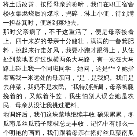
将土质改善。按照母亲的吩咐，我们在职工宿舍
楼收集燃烧后的煤球，捣碎，淋上小便，待到满
一担畚箕时，便送到菜地去。
那时父亲病了，不干这重活了，便是母亲接着
上。四十来岁的母亲十分健壮，满满的一畚箕肥
料，挑起来行走如风，我要小跑才跟得上，从住
处到菜地要穿过纵横两条大马路，有一次在大马
路上碰上我一个同班同学，她问，这是***？她指
着离我一米远处的母亲问，“是，是我妈。我们是
去种菜，我妈不是农民。”我特别强调，母亲裤腿
挽着的，又戴着斗笠，我生怕别人误会她是农
民。母亲从没让我挑过肥料。
地调好后，我们这块菜地继续丰收.硕果累累，冬
瓜南瓜丝瓜茄子辣椒总是丰收，记忆中有那么一
个明艳的画面，我们跟着母亲在搭好丝瓜藤南瓜