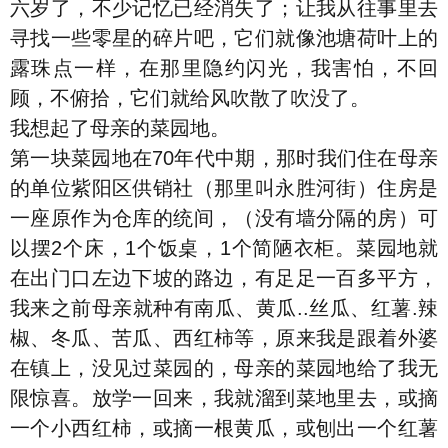
六岁了，不少记忆已经消失了；让我从往事里去
寻找一些零星的碎片吧，它们就像池塘荷叶上的
露珠点一样，在那里隐约闪光，我害怕，不回
顾，不俯拾，它们就给风吹散了吹没了。
我想起了母亲的菜园地。
第一块菜园地在70年代中期，那时我们住在母亲
的单位紫阳区供销社（那里叫永胜河街）住房是
一座原作为仓库的统间，（没有墙分隔的房）可
以摆2个床，1个饭桌，1个简陋衣柜。菜园地就
在出门口左边下坡的路边，有足足一百多平方，
我来之前母亲就种有南瓜、黄瓜..丝瓜、红薯.辣
椒、冬瓜、苦瓜、西红柿等，原来我是跟着外婆
在镇上，没见过菜园的，母亲的菜园地给了我无
限惊喜。放学一回来，我就溜到菜地里去，或摘
一个小西红柿，或摘一根黄瓜，或刨出一个红薯