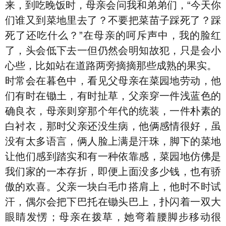
来，到吃晚饭时，母亲会问我和弟弟们，“今天你
们谁又到菜地里去了？不要把菜苗子踩死了？踩
死了还吃什么？”在母亲的呵斥声中，我的脸红
了，头会低下去一但仍然会明知故犯，只是会小
心些，比如站在道路两旁摘摘那些成熟的果实。
时常会在暮色中，看见父母亲在菜园地劳动，他
们有时在锄土，有时扯草，父亲穿一件浅蓝色的
确良衣，母亲则穿那个年代的统装，一件朴素的
白衬衣，那时父亲还没生病，他俩感情很好，虽
没有太多语言，俩人脸上满是汗珠，脚下的菜地
让他们感到踏实和有一种依靠感，菜园地仿佛是
我们家的一本存折，即便上面没多少钱，也有骄
傲的欢喜。父亲一块白毛巾搭肩上，他时不时试
汗，偶尔会把下巴托在锄头巴上，扑闪着一双大
眼睛发愣；母亲在拨草，她弯着腰脚步移动很