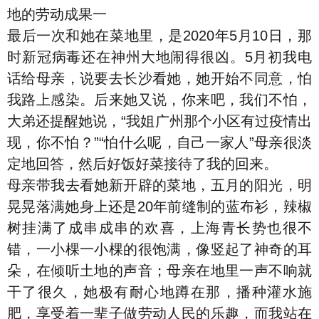
地的劳动成果一
最后一次和她在菜地里，是2020年5月10日，那
时新冠病毒还在神州大地闹得很凶。5月初我电
话给母亲，说要去长沙看她，她开始不同意，怕
我路上感染。后来她又说，你来吧，我们不怕，
大弟还提醒她说，“我姐广州那个小区有过疫情出
现，你不怕？”“怕什么呢，自己一家人”母亲很淡
定地回答，然后好饭好菜接待了我的回来。
母亲带我去看她新开辟的菜地，五月的阳光，明
晃晃落满她身上还是20年前缝制的蓝布衫，辣椒
树挂满了成串成串的欢喜，上海青长势也很不
错，一小棵一小棵的很饱满，像竖起了神奇的耳
朵，在倾听土地的声音；母亲在地里一声不响就
干了很久，她极有耐心地蹲在那，播种灌水施
肥，享受着一辈子做劳动人民的乐趣，而我站在