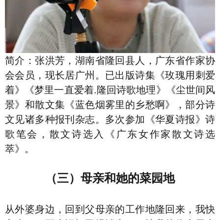
简介：张洪芳，湖南省隆回县人，广东省作家协
会会员，现长居广州。已出版诗集《玫瑰用刺爱
着》《梦里一直爱着.隆回诗歌地理》《尘世间风
景》和散文集《蓝色烟雾里的乡愁啊》，部分诗
文见诸多种报刊杂志。多次参加《华夏诗报》诗
歌笔会，散文诗选入《广东女作家散文诗选
萃》。
（三）母亲和她的菜园地
从外婆身边，回到父母亲的工作地隆回来，我快