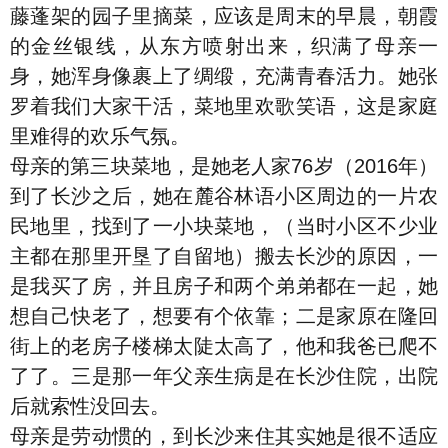
藤蓬架的园子里摘菜，应该是周末的早晨，朝霞
的金丝银线，从东方喷射出来，织满了母亲一
身，她浑身像裹上了绸缎，充满青春活力。她张
罗着我们大家干活，菜地里欢歌笑语，这是家庭
里难得的欢乐气氛。
母亲的第三块菜地，是她老人家76岁（2016年）
到了长沙之后，她在麓谷林语小区周边的一片农
民地里，找到了一小块菜地，（当时小区不少业
主都在那里开垦了自留地）搬去长沙的原因，一
是我买了房，并且房子和两个弟弟都在一起，她
想自己快老了，想要有个依靠；二是家原在隆回
街上的老房子楼梯太陡太高了，他和我爸已爬不
了了。三是那一年父亲生病是在长沙住院，出院
后就索性没回去。
母亲是劳动惯的，到长沙来住其实她是很不适应