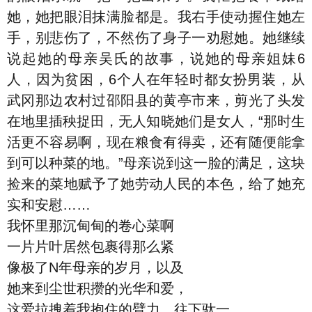
她，她把眼泪抹满脸都是。我右手使动握住她左
手，别悲伤了，不然伤了身子一劝慰她。她继续
说起她的母亲吴氏的故事，说她的母亲姐妹6
人，因为贫困，6个人在年轻时都女扮男装，从
武冈那边农村过邵阳县的黄亭市来，剪光了头发
在地里插秧捉田，无人知晓她们是女人，“那时生
活更不容易啊，现在粮食有得卖，还有随便能拿
到可以种菜的地。”母亲说到这一脸的满足，这块
捡来的菜地赋予了她劳动人民的本色，给了她充
实和安慰……
我怀里那沉甸甸的卷心菜啊
一片片叶居然包裹得那么紧
像极了N年母亲的岁月，以及
她来到尘世积攒的光华和爱，
这爱拉拽着我抱住的臂力，往下驮一