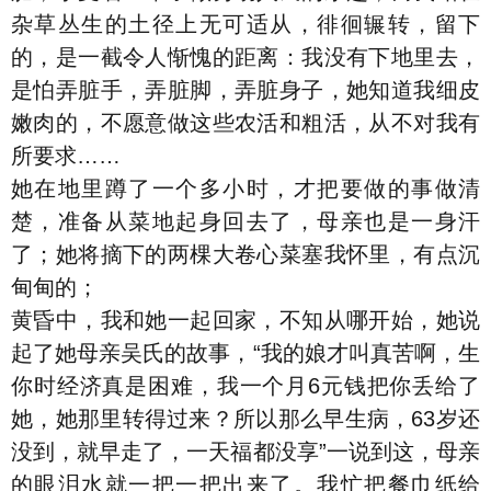
杂草丛生的土径上无可适从，徘徊辗转，留下
的，是一截令人惭愧的距离：我没有下地里去，
是怕弄脏手，弄脏脚，弄脏身子，她知道我细皮
嫩肉的，不愿意做这些农活和粗活，从不对我有
所要求……
她在地里蹲了一个多小时，才把要做的事做清
楚，准备从菜地起身回去了，母亲也是一身汗
了；她将摘下的两棵大卷心菜塞我怀里，有点沉
甸甸的；
黄昏中，我和她一起回家，不知从哪开始，她说
起了她母亲吴氏的故事，“我的娘才叫真苦啊，生
你时经济真是困难，我一个月6元钱把你丢给了
她，她那里转得过来？所以那么早生病，63岁还
没到，就早走了，一天福都没享”一说到这，母亲
的眼泪水就一把一把出来了。我忙把餐巾纸给