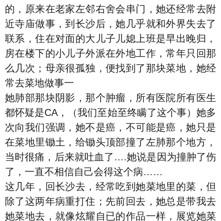
的，原来在老家左邻右舍会串门，她还经常去附
近寺庙做事，到长沙后，她几乎就和外界失去了
联系，住在对面的大儿子儿媳上班是早出晚归，
房在楼下的小儿子外派在外地工作，常年只回那
么几次；母亲很孤独，便找到了那块菜地，她经
常去菜地做事一
她肺部那块阴影，那个肿瘤，所有医院所有医生
都怀疑是CA，（我们至始至终瞒了这个事）她多
次向我们强调，她不是癌，不可能是癌，她只是
在菜地里锄土，给锄头顶部撞了左肺那个地方，
当时很痛，后来就吐血了….她说是因为撞肿了伤
了，一直不相信自己会得这个病……
这几年，回长沙去，经常吃到她菜地里的菜，但
除了这两年病重打住；先前回去，她总是带我去
她菜地去，就像炫耀自已的作品一样，展览她菜