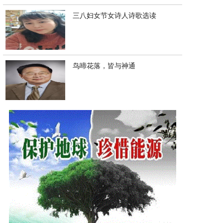
三八妇女节女诗人诗歌选读
鸟啼花落，皆与神通