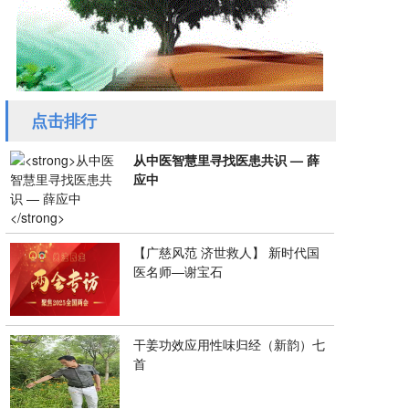
点击排行
从中医智慧里寻找医患共识 — 薛
应中
【广慈风范 济世救人】 新时代国
医名师—谢宝石
干姜功效应用性味归经（新韵）七
首