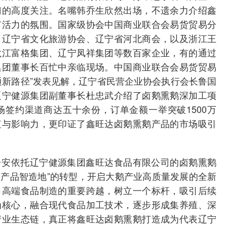
门的高度关注。名嘴韩乔生欣然出场，不遗余力介绍鑫
有活力的氛围。国家级协会中国商业联合会易货贸易分
、辽宁省文化旅游协会、辽宁省河北商会，以及浙江王
龙江富格集团、辽宁凤祥集团等数百家企业，有的通过
集团董事长百忙中亲临现场。中国商业联合会易货贸易
通新路径”发表见解，辽宁省民营企业协会执行会长鲁国
辽宁健源集团副董事长杜忠武介绍了卤鹅熏鹅深加工项
签约渠道商达五十余份，订单金额一举突破1500万
值与影响力，更印证了鑫旺达卤鹅熏鹅产品的市场吸引
台安依托辽宁健源集团鑫旺达食品有限公司的卤鹅熏鹅
端产品智造地”的转型，开启大鹅产业高质量发展的全新
向高端食品制造的重要跨越，树立一个标杆，吸引后续
为核心，融合现代食品加工技术，逐步形成集养殖、深
产业生态链，真正将鑫旺达卤鹅熏鹅打造成为代表辽宁