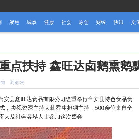
网
聚焦
城事
健康
社会
原创
财经
快讯
文
重点扶持 鑫旺达卤鹅熏鹅
：未知 浏览:
次
山市台安县鑫旺达食品有限公司隆重举行台安县特色食品食
式，央视资深主持人韩乔生担纲主持，500余位来自全
责人及社会各界人士参加这次盛会。