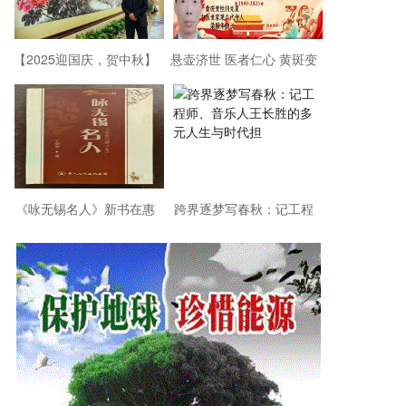
【2025迎国庆，贺中秋】
悬壶济世 医者仁心 黄斑变
——著名画家金晓海作品
性的克星中医世家六代传
欣赏
人
《咏无锡名人》新书在惠
跨界逐梦写春秋：记工程
山区阳山中学举行首发仪
师、音乐人王长胜的多元
式
人生与时代担