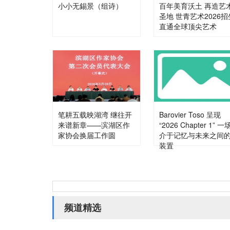
小小无錫景（组诗）
百年美育沃土 再造艺
圣地 世青艺术2026招
直通全球顶尖艺术
笔耕五载映湖湾 继往开
Barovier Toso 呈现
来谱新章——滨湖区作
“2026 Chapter 1” 一
家协会换届工作圆
介于记忆与未来之间
装置
频道精选