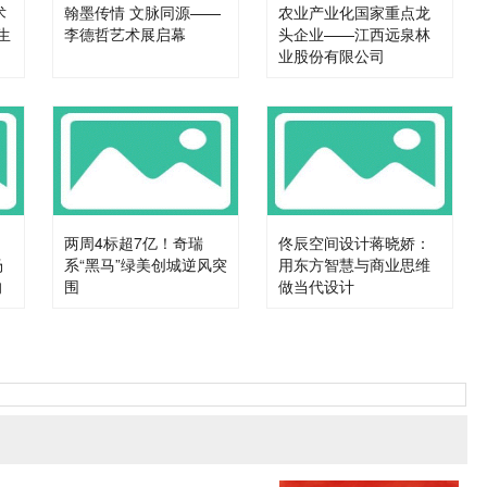
术
翰墨传情 文脉同源——
农业产业化国家重点龙
生
李德哲艺术展启幕
头企业——江西远泉林
业股份有限公司
两周4标超7亿！奇瑞
佟辰空间设计蒋晓娇：
场
系“黑马”绿美创城逆风突
用东方智慧与商业思维
的
围
做当代设计