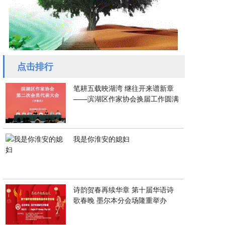
点击排行
笔耕五载映湖湾 继往开来谱新章
——滨湖区作家协会换届工作圆满
我是你淮安的媳妇
诗韵贺春再续华章 第十届华语诗
歌春晚 墨尔本分会场隆重举办