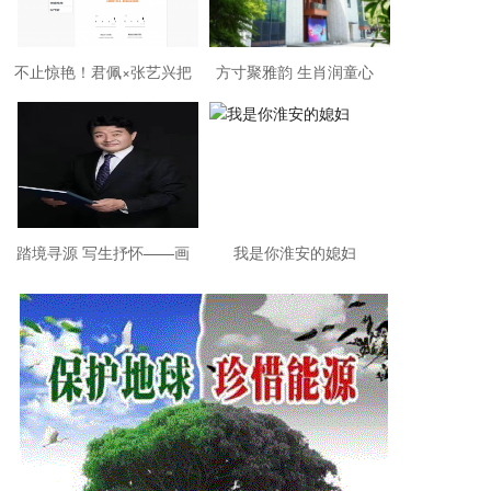
不止惊艳！君佩×张艺兴把
方寸聚雅韵 生肖润童心
中国匠心带上戛纳红毯
踏境寻源 写生抒怀——画
我是你淮安的媳妇
家许世虎写生作品欣赏