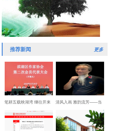
推荐新闻
更多
笔耕五载映湖湾 继往开来
清风入画 雅韵流芳——当
谱新章——滨湖区作家协
代画家金晓海作品鉴赏
会换届工作圆