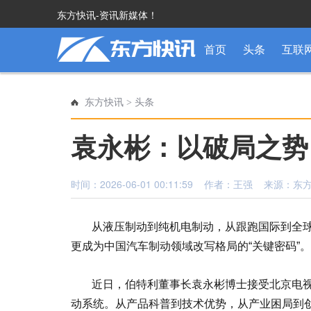
东方快讯-资讯新媒体！
首页
头条
互联
东方快讯
>
头条
袁永彬：以破局之势
时间：2026-06-01 00:11:59 作者：王强 来源：
从液压制动到纯机电制动，从跟跑国际到全球
更成为中国汽车制动领域改写格局的“关键密码”。
近日，伯特利董事长袁永彬博士接受北京电视
动系统。从产品科普到技术优势，从产业困局到