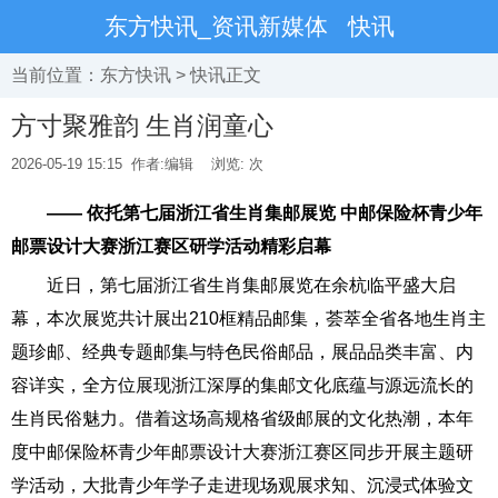
东方快讯_资讯新媒体
快讯
当前位置：
东方快讯
>
快讯
正文
方寸聚雅韵 生肖润童心
2026-05-19 15:15
作者:编辑
浏览:
次
—— 依托第七届浙江省生肖集邮展览 中邮保险杯青少年
邮票设计大赛浙江赛区研学活动精彩启幕
近日，第七届浙江省生肖集邮展览在余杭临平盛大启
幕，本次展览共计展出210框精品邮集，荟萃全省各地生肖主
题珍邮、经典专题邮集与特色民俗邮品，展品品类丰富、内
容详实，全方位展现浙江深厚的集邮文化底蕴与源远流长的
生肖民俗魅力。借着这场高规格省级邮展的文化热潮，本年
度中邮保险杯青少年邮票设计大赛浙江赛区同步开展主题研
学活动，大批青少年学子走进现场观展求知、沉浸式体验文