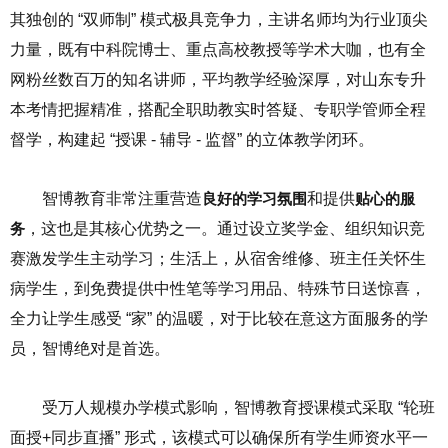
其独创的 “双师制” 模式极具竞争力，主讲名师均为行业顶尖
力量，既有中科院博士、重点高校教授等学术大咖，也有全
网粉丝数百万的知名讲师，平均教学经验深厚，对山东专升
本考情把握精准，搭配全职助教实时答疑、专职学管师全程
督学，构建起 “授课 - 辅导 - 监督” 的立体教学闭环。
智博教育非常注重营造
良好的学习氛围
和提供
贴心的服
务
，这也是其核心优势之一。通过设立奖学金、组织知识竞
赛激发学生主动学习；生活上，从宿舍维修、班主任关怀生
病学生，到免费提供中性笔等学习用品、特殊节日送惊喜，
全力让学生感受 “家” 的温暖，对于比较在意这方面服务的学
员，智博绝对是首选。
受万人规模办学模式影响，智博教育授课模式采取 “轮班
面授+同步直播” 形式，该模式可以确保所有学生师资水平一