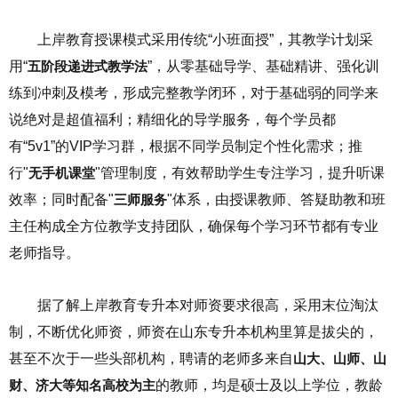
上岸教育授课模式采用传统“小班面授”，其教学计划采
用“
五阶段递进式教学法
”，从零基础导学、基础精讲、强化训
练到冲刺及模考，形成完整教学闭环，对于基础弱的同学来
说绝对是超值福利；精细化的导学服务，每个学员都
有“5v1”的VIP学习群，根据不同学员制定个性化需求；推
行"
无手机课堂
"管理制度，有效帮助学生专注学习，提升听课
效率；同时配备"
三师服务
"体系，由授课教师、答疑助教和班
主任构成全方位教学支持团队，确保每个学习环节都有专业
老师指导。
据了解上岸教育专升本对师资要求很高，采用末位淘汰
制，不断优化师资，师资在山东专升本机构里算是拔尖的，
甚至不次于一些头部机构，聘请的老师多来自
山大、山师、山
财、济大等知名高校为主
的教师，均是硕士及以上学位，教龄