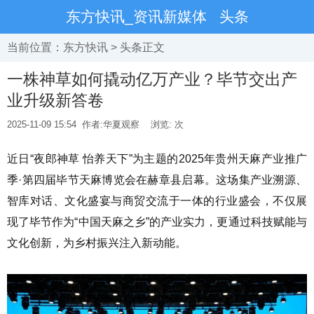
东方快讯_资讯新媒体
头条
当前位置：
东方快讯
>
头条
正文
一株神草如何撬动亿万产业？毕节交出产
业升级新答卷
2025-11-09 15:54
作者:华夏观察
浏览:
次
近日“夜郎神草 怡养天下”为主题的2025年贵州天麻产业推广
季·第四届毕节天麻博览会在赫章县启幕。这场集产业溯源、
智库对话、文化盛宴与商贸交流于一体的行业盛会，不仅展
现了毕节作为“中国天麻之乡”的产业实力，更通过科技赋能与
文化创新，为乡村振兴注入新动能。