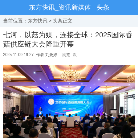
东方快讯_资讯新媒体
头条
当前位置：
东方快讯
>
头条
正文
七河，以菇为媒，连接全球：2025国际香
菇供应链大会隆重开幕
2025-11-09 19:27
作者:刘曼婷
浏览:
次