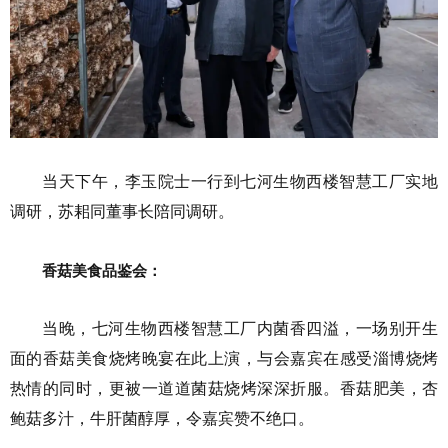
当天下午，李玉院士一行到七河生物西楼智慧工厂实地
调研，苏耜同董事长陪同调研。
香菇美食品鉴会：
当晚，七河生物西楼智慧工厂内菌香四溢，一场别开生
面的香菇美食烧烤晚宴在此上演，与会嘉宾在感受淄博烧烤
热情的同时，更被一道道菌菇烧烤深深折服。香菇肥美，杏
鲍菇多汁，牛肝菌醇厚，令嘉宾赞不绝口。