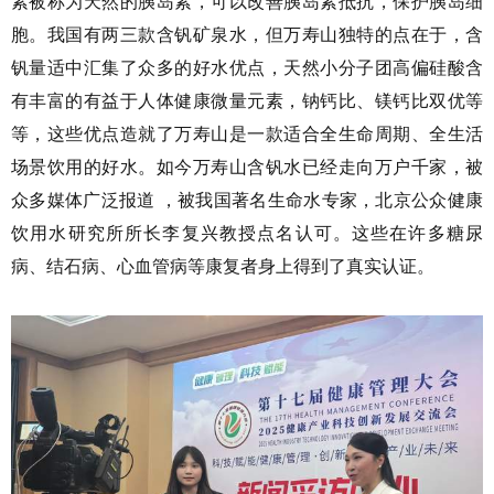
素被称为天然的胰岛素，可以改善胰岛素抵抗，保护胰岛细
胞。我国有两三款含钒矿泉水，但万寿山独特的点在于，含
钒量适中汇集了众多的好水优点，天然小分子团高偏硅酸含
有丰富的有益于人体健康微量元素，钠钙比、镁钙比双优等
等，这些优点造就了万寿山是一款适合全生命周期、全生活
场景饮用的好水。如今万寿山含钒水已经走向万户千家，被
众多媒体广泛报道 ，被我国著名生命水专家，北京公众健康
饮用水研究所所长李复兴教授点名认可。这些在许多糖尿
病、结石病、心血管病等康复者身上得到了真实认证。