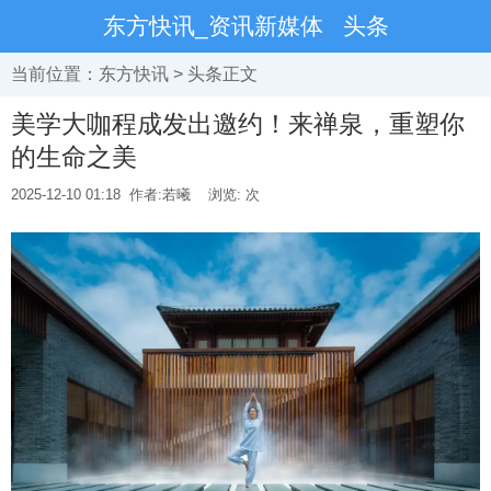
东方快讯_资讯新媒体
头条
当前位置：
东方快讯
>
头条
正文
美学大咖程成发出邀约！来禅泉，重塑你
的生命之美
2025-12-10 01:18
作者:若曦
浏览:
次