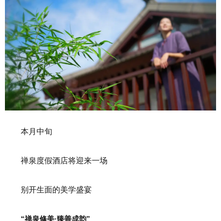
本月中旬
禅泉度假酒店将迎来一场
别开生面的美学盛宴
“禅泉修美·臻善成韵”