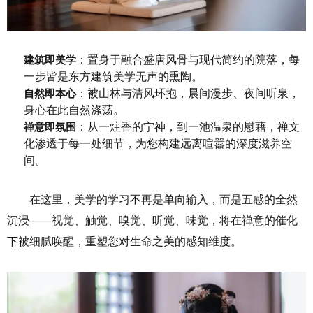
建筑即美学
：置身于融合盛唐风骨与现代简约的院落，每
一步皆是东方建筑美学无声的熏陶。
自然即本心
：被山林与清风环抱，晨间漫步、夜间听泉，
身心在此自然涤荡。
禅意即氛围
：从一炷香的宁神，到一池温泉的慰藉，禅文
化渗透于每一处细节，为您构建远离喧嚣的深度滋养空
间。
在这里，美学的学习不再是单向输入，而是五感的全然
沉浸——视觉、触觉、嗅觉、听觉、味觉，将在禅意的催化
下被细腻唤醒，重塑您对生命之美的感知维度。