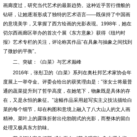
画廊度过，研究当代艺术的最新趋势。这种近乎苦行僧般的
钻研，让她逐渐形成了独特的艺术语言——既保持了中国画
的意境美学，又掌握了西方绘画的光影表现。1998年，她在
切尔西画廊区举办的首次个展《东方意象》获得《纽约时
报》艺术专栏的关注，评论称其作品"在具象与抽象之间找到
了微妙的平衡"。
二、突破：《白菜》与艺术巅峰
2016年，张彤卫的《白菜》系列在奥杜邦艺术家协会年
度展上一举夺金。评委会给出的获奖理由是："张女士将最普
通的蔬菜提升到了哲学高度，在她笔下，物象既是具体的存
在，又是永恒的象征。"这幅作品采用超写实主义技法描绘白
菜的每个细节，却在构图和意境上融入了八大山人的文人画
精神。菜叶上的露珠折射出伦勃朗式的光影，而整体的留白
处理又极具东方韵味。