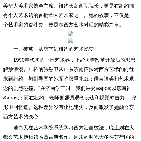
美华人美术家协会主席、纽约长岛画院院长，更是在纽约拥
有个人艺术馆的首批华人艺术家之一。她的故事，不仅是一
个艺术家的奋斗史，更是东西方艺术对话的精彩篇章。
一、破茧：从济南到纽约的艺术蜕变
1990年代初的中国艺术界，正经历着改革开放后的思想
解放浪潮。年轻的张彤卫从山东济南怀揣对西方艺术的向往
来到纽约。初到异国的她面临双重挑战：语言障碍和艺术观
念的剧烈碰撞。"在济南学画时，我们讲究&apos;以形写神
&apos;；而在纽约，老师更强调观念表达和视觉冲击力，"张
彤卫回忆道。这种差异没有让她迷失，反而激发了她融合东
西方艺术的决心。
她白天在艺术学院系统学习西方油画技法，晚上则在大
都会艺术博物馆临摹古典名作。周末的时光大多在苏荷区的