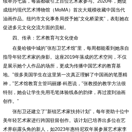
续举办七届，每届都吸引上百位艺术家参与。2020年，她促
成纽约现代艺术博物馆（MoMA）首次大规模收藏中国当代
油画作品。纽约市文化事务局授予她"文化桥梁奖"，表彰她在
促进多元文化交流方面的贡献。
四、传承：艺术教育与文化使命
在曼哈顿中城的"张彤卫艺术馆"里，每周都能看到她亲自
指导年轻艺术家的身影。这座2019年落成的艺术空间，不仅
是展示她个人作品的场所，更成为传播中国艺术的教育基
地。"很多美国学生在这里第一次真正理解了中国画的笔墨精
神，"艺术馆教育主管玛丽娜·科恩说，"张教授的教学方法很
特别，她会让学生先用毛笔体验线条的韵律，再过渡到油画
创作。"
张彤卫还建立了"新锐艺术家扶持计划"，每年资助十位中
美年轻艺术家进行跨国驻留创作。该计划已培养出多位在艺
术界崭露头角的新人，如2023年惠特尼双年展参展艺术家李