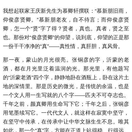
我想起联家王庆新先生为慕卿轩撰联：“慕新朋旧雨，
仰俊彦贤卿。”慕新朋老友，自不待言；而仰俊彦贤
卿，怎一个“贤”字了得？贤者，真也。真者，贤之至
也。那份对“俊彦贤卿”的仰望，说到底，仰望的正是那
一份干干净净的“真”——真性情，真肝胆，真风骨。
那一夜，蒙山的月光很亮。张铜彦的字，沂蒙的老
酒，都在月光里泛着温润的光。那光里，有他题写
的“沂蒙老酒”四个字，静静地卧在酒瓶上，卧在这片土
地的深情里。那是历史的微光，是传统的余温，也是
一个文人用一生写就的八个字——匹夫不可夺志也。
千年之前，颜真卿用生命写下它；千年之后，张铜彦
用笔墨续写它。一代代文人，就这样在寂寞中坚守，
在坚守中传承，在传承中让中华文脉生生不息。唯其
如此，那一个“真”字，方能在正道上站得稳、行得远、