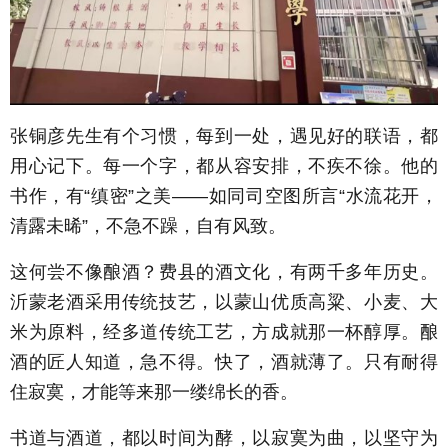
张铜彦先生有个习惯，每到一处，遇见好的联语，都
用心记下。每一个字，都从容安排，不疾不徐。他的
书作，有“缜密”之美——如同司空图所言“水流花开，
清露未晞”，不急不躁，自有风致。
这何尝不像酿酒？费县的酒文化，有两千多年历史。
沂蒙老酒采用传统技艺，以蒙山优质高粱、小麦、大
米为原料，经多道传统工艺，方成就那一杯醇厚。酿
酒的匠人知道，急不得。快了，酒就薄了。只有耐得
住寂寞，才能等来那一缕绵长的香。
书道与酒道，都以时间为酵，以寂寞为曲，以坚守为