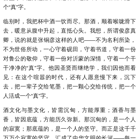
个“真”字。
临别时，我把杯中酒一饮而尽。那酒，顺着喉咙滑下
去，暖意从腹中升起，直抵心头。我想，所谓俊彦真
卿，说的就是张铜彦这样的人吧——不为名利所染，
不为世俗所动，一心守着砚田，守着书道，守着一份
对鲁公的敬仰，守着一份对沂蒙的深情，守着一个干
干净净的“真”字。他因圣贤而继绝学，我们因他而看
见：在这个喧嚣的时代，还有人愿意慢下来，沉下
去，把一辈子交给笔墨，把一颗心交给传统，把一个
人活成一个“真”字。
酒文化与墨文化，皆需沉甸，方能厚重；酒香与墨
香，皆因底蕴，方能历久弥新。那沉甸的，是一个人
的寂寞；那底蕴的，是一个人的坚守。而正是这千千
万万个寂寞的坚守，汇成了中华文明的长河——每一