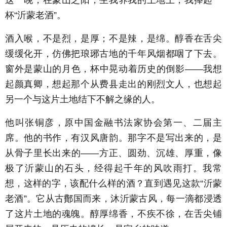
杯“沂蒙老酒”。
酒入喉，不是烈，是厚；不是辣，是绵。醇香在舌尖
缓缓化开，仿佛把琅琊古地的千年风烟都咽了下去。
窗外是蒙山的月色，杯中晃动着历史的倒影——我想
起颜真卿，想起那个从费县走出的刚烈文人，也想起
另一个与这片土地结下不解之缘的人。
他叫张铜彦，原中国金融书法家协会第一、二届主
席。他的书作，有汉风唐韵。那字不是写出来的，是
从骨子里长出来的——方正、圆劲、沉雄、厚重，像
极了沂蒙山的石头，经得起千年的风吹雨打。我常
想，这样的字，该配什么样的酒？直到遇见这款“沂蒙
老酒”。它从古鄪国而来，沐沂蒙古风，每一滴都浸透
了这片土地的魂魄。醇厚绵香，不疾不徐，在舌尖铺