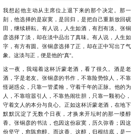
我想起他主动从主席位上退下来的那个决定。那一
刻，他选择的是寂寞，是回归，是把自己重新放回砚
田，继续耕耘。有人说，人生如酒，有烈有淡。张铜
彦选择了淡，却在淡中品出了真味。有人说，人生如
字，有方有圆。张铜彦选择了正，却在正中写出了气
象。这淡与正，便是他的“真”。
这一夜，我端着这杯沂蒙老酒，看了很久。酒是老
酒，字是老友。张铜彦的书作，不靠险势惊人，不靠
怪诞惑众，只靠一管柔翰，守着千年的正脉。他的为
人，不靠喧嚣引人，不靠热闹壮胆，只靠一颗初心，
守着文人的本分与良心。正如这杯沂蒙老酒，在地下
默默沉淀了无数个日夜，才换来开坛时的那一缕醇
香。张铜彦的书法，也因这份寂寞，历久弥香；因这
份坚守，愈陈愈醇。而这香、这醇，归根结底，是一