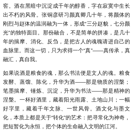
窖。酒在黑暗中沉淀成千年的醇香，字在寂寞中生长
出不朽的风骨。张铜彦研习颜真卿几十年，将颜体的
刚烈与赵体的温润融为一体，形成“三分赵貌，七分颜
光”的独特面目。那份融合，不是简单的拼凑，是几十
年的揣摩、消化、反刍，是把古人的魂魄请进自己的
血脉里。而这一切，只为求得一个“真”——真传承，真
融汇，真自我。
如果说酒是粮食的魂，那么书法便是文人的魂。粮食
发酵、蒸馏、陈化，升华为酒——那是物质的涅槃；
笔墨揣摩、锤炼、沉淀，升华为书法——那是精神的
涅槃。一杯好酒里，藏着阳光雨露、土地山川；一幅
好字里，藏着千年文脉、一世风骨。酒文化与墨文
化，本质上都是关于“转化”的艺术：把寻常化为神奇，
把短暂化为永恒，把个体的生命融入文明的江河。