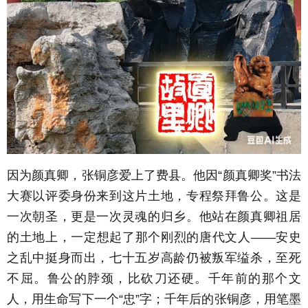
因为颜真卿，张铜彦爱上了费县。他因“颜真卿奖”书法
大赛以评委身份来到这片土地，专程祭拜鲁公。这是
一次朝圣，更是一次灵魂的归乡。他站在颜真卿祖居
的土地上，一定想起了那个刚烈的唐代文人——安史
之乱中挺身而出，七十五岁高龄仍被叛军缢杀，至死
不屈。鲁公的脖颈，比砍刀还硬。千年前的那个文
人，用生命写下一个“忠”字；千年后的张铜彦，用笔墨